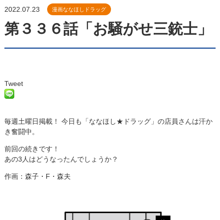
2022.07.23
漫画ななほしドラッグ
第３３６話「お騒がせ三銃士」
Tweet
毎週土曜日掲載！ 今日も「ななほし★ドラッグ」の店員さんは汗か
き奮闘中。
前回
の続きです！
あの3人はどうなったんでしょうか？
作画：森子・F・森夫