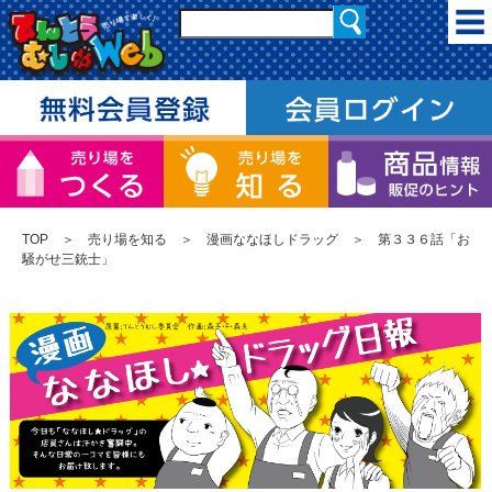
TOP
＞
売り場を知る
＞
漫画ななほしドラッグ
＞ 第３３６話「お
騒がせ三銃士」