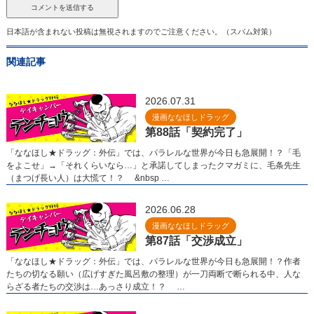
日本語が含まれない投稿は無視されますのでご注意ください。（スパム対策）
関連記事
2026.07.31
漫画ななほしドラッグ
第88話「契約完了」
「ななほし★ドラッグ：外伝」では、パラレルな世界が今日も急展開！？「毛
をよこせ」→「それくらいなら…」と承諾してしまったクマガミに、毛条先生
（まつげ長い人）は大慌て！？ &nbsp …
2026.06.28
漫画ななほしドラッグ
第87話「交渉成立」
「ななほし★ドラッグ：外伝」では、パラレルな世界が今日も急展開！？作者
たちの切なる願い（広げすぎた風呂敷の整理）が一刀両断で断られる中、人な
らざる者たちの交渉は…あっさり成立！？ …