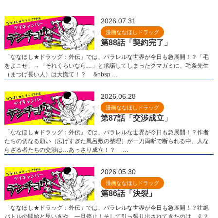
2026.07.31
漫画ななほしドラッグ
第88話「契約完了」
「ななほし★ドラッグ：外伝」では、パラレルな世界が今日も急展開！？「毛
をよこせ」→「それくらいなら…」と承諾してしまったクマガミに、毛条先生
（まつげ長い人）は大慌て！？ &nbsp …
2026.06.28
漫画ななほしドラッグ
第87話「交渉成立」
「ななほし★ドラッグ：外伝」では、パラレルな世界が今日も急展開！？作者
たちの切なる願い（広げすぎた風呂敷の整理）が一刀両断で断られる中、人な
らざる者たちの交渉は…あっさり成立！？ …
2026.05.30
漫画ななほしドラッグ
第86話「決裂」
「ななほし★ドラッグ：外伝」では、パラレルな世界が今日も急展開！？壮絶
バトルの開始と思いきや、一旦停止！そして引っ張り出されてきたのは…え？