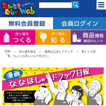
TOP
＞
売り場を知る
＞
漫画ななほしドラッグ
＞ 第１１３話
「私、ちょっと詳しいんですけど」