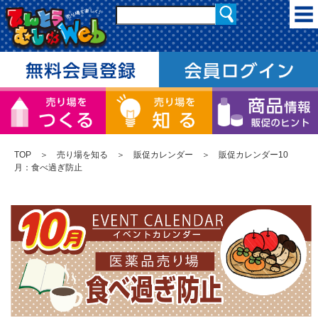
TOP
＞
売り場を知る
＞
販促カレンダー
＞ 販促カレンダー10
月：食べ過ぎ防止