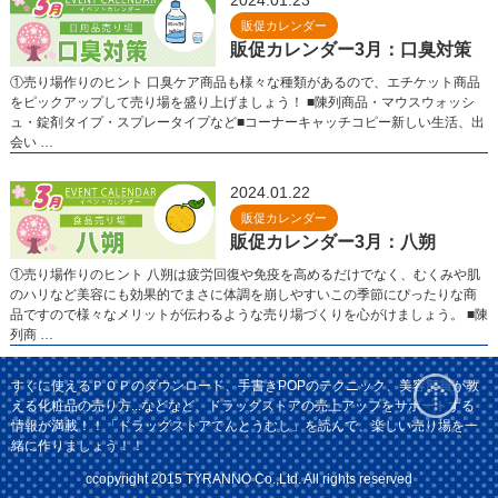
2024.01.23
販促カレンダー
販促カレンダー3月：口臭対策
①売り場作りのヒント 口臭ケア商品も様々な種類があるので、エチケット商品
をピックアップして売り場を盛り上げましょう！ ■陳列商品・マウスウォッシ
ュ・錠剤タイプ・スプレータイプなど■コーナーキャッチコピー新しい生活、出
会い …
2024.01.22
販促カレンダー
販促カレンダー3月：八朔
①売り場作りのヒント 八朔は疲労回復や免疫を高めるだけでなく、むくみや肌
のハリなど美容にも効果的でまさに体調を崩しやすいこの季節にぴったりな商
品ですので様々なメリットが伝わるような売り場づくりを心がけましょう。 ■陳
列商 …
すぐに使えるＰＯＰのダウンロード、手書きPOPのテクニック、美容部員が教
える化粧品の売り方...などなど、ドラッグストアの売上アップをサポートする
情報が満載！！「ドラッグストアてんとうむし」を読んで、楽しい売り場を一
緒に作りましょう！！
ccopyright 2015 TYRANNO Co.,Ltd. All rights reserved