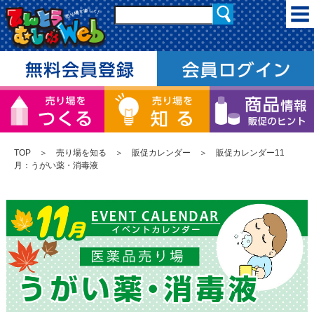
TOP
＞
売り場を知る
＞
販促カレンダー
＞ 販促カレンダー11
月：うがい薬・消毒液