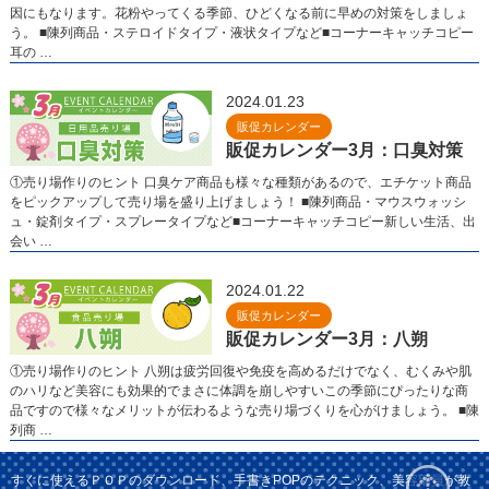
因にもなります。花粉やってくる季節、ひどくなる前に早めの対策をしましょ
う。 ■陳列商品・ステロイドタイプ・液状タイプなど■コーナーキャッチコピー
耳の …
2024.01.23
販促カレンダー
販促カレンダー3月：口臭対策
①売り場作りのヒント 口臭ケア商品も様々な種類があるので、エチケット商品
をピックアップして売り場を盛り上げましょう！ ■陳列商品・マウスウォッシ
ュ・錠剤タイプ・スプレータイプなど■コーナーキャッチコピー新しい生活、出
会い …
2024.01.22
販促カレンダー
販促カレンダー3月：八朔
①売り場作りのヒント 八朔は疲労回復や免疫を高めるだけでなく、むくみや肌
のハリなど美容にも効果的でまさに体調を崩しやすいこの季節にぴったりな商
品ですので様々なメリットが伝わるような売り場づくりを心がけましょう。 ■陳
列商 …
すぐに使えるＰＯＰのダウンロード、手書きPOPのテクニック、美容部員が教