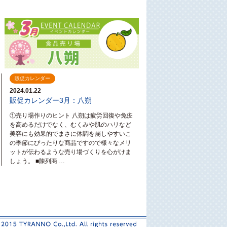
販促カレンダー
2024.01.22
販促カレンダー3月：八朔
①売り場作りのヒント 八朔は疲労回復や免疫
を高めるだけでなく、むくみや肌のハリなど
美容にも効果的でまさに体調を崩しやすいこ
の季節にぴったりな商品ですので様々なメリ
ットが伝わるような売り場づくりを心がけま
しょう。 ■陳列商 …