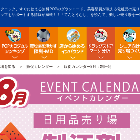
テクニック、すぐに使える無料POPのダウンロード、美容部員が教える化粧品の売り方
アップをサポートする情報が満載！！「てんとうむし」を読んで、楽しい売り場を一
POP販促ロジック
陳列・クロスＭＤ
店舗から始める訪日観光客
ドラッグス
り場を知る
＞
販促カレンダー
＞ 販促カレンダー8月：制汗剤