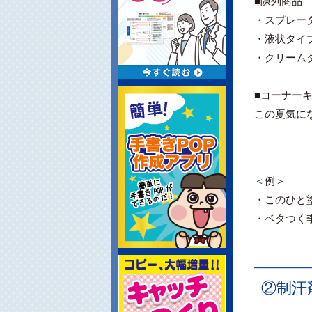
■陳列商品
・スプレー
・液状タイ
・クリーム
■コーナー
この夏気に
＜例＞
・このひと
・ベタつく
②制汗