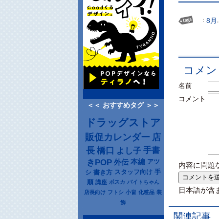
：
8月
コメン
名前
コメント
＜＜ おすすめタグ ＞＞
ドラッグストア
販促カレンダー
店
長
橋口
よし子
手書
きPOP
本編
アツ
外伝
内容に問題
シ
書き方
スタッフ向け
手
順
講座
ポスカ
バイトちゃん
日本語が含
店長向け
フトシ
小畠
化粧品
装
飾
関連記事