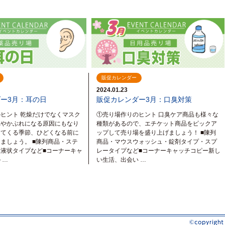
販促カレンダー
2024.01.23
ー3月：耳の日
販促カレンダー3月：口臭対策
ヒント 乾燥だけでなくマスク
①売り場作りのヒント 口臭ケア商品も様々な
れやかぶれになる原因にもなり
種類があるので、エチケット商品をピックア
ってくる季節、ひどくなる前に
ップして売り場を盛り上げましょう！ ■陳列
ましょう。 ■陳列商品・ステ
商品・マウスウォッシュ・錠剤タイプ・スプ
液状タイプなど■コーナーキャ
レータイプなど■コーナーキャッチコピー新し
 …
い生活、出会い …