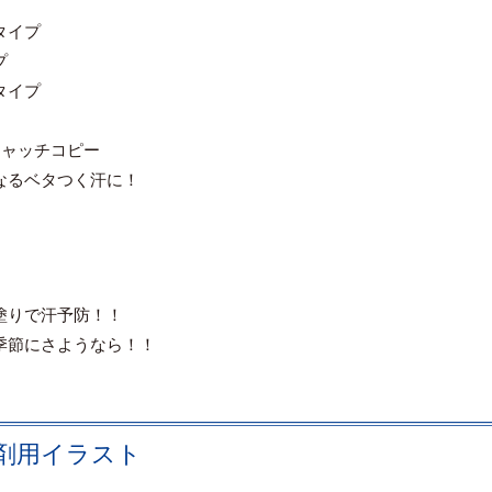
タイプ
プ
タイプ
キャッチコピー
なるベタつく汗に！
塗りで汗予防！！
季節にさようなら！！
剤用イラスト