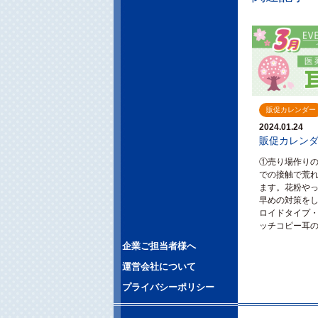
販促カレンダー
2024.01.24
販促カレンダ
①売り場作りの
での接触で荒
ます。花粉や
早めの対策をし
ロイドタイプ・
ッチコピー耳の
企業ご担当者様へ
運営会社について
プライバシーポリシー