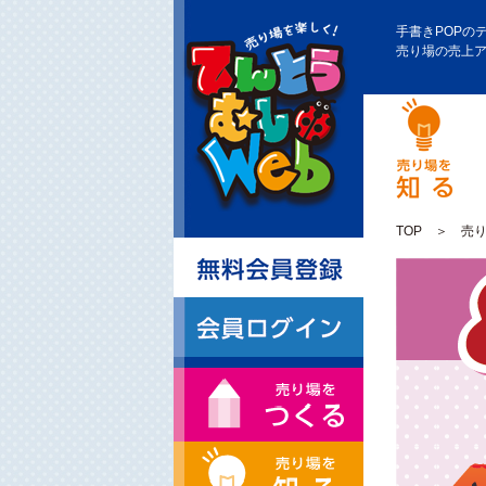
手書きPOPの
売り場の売上
TOP
＞
売