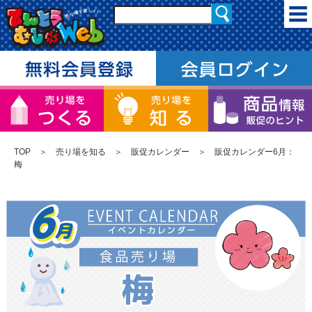
TOP
＞
売り場を知る
＞
販促カレンダー
＞ 販促カレンダー6月：
梅