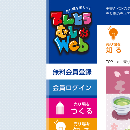
手書きPOPの
売り場の売上
TOP
＞
売