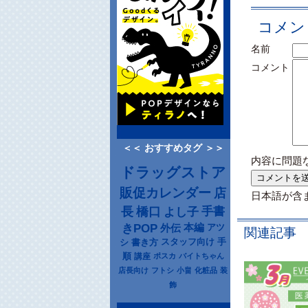
コメン
名前
コメント
＜＜ おすすめタグ ＞＞
内容に問題
ドラッグストア
販促カレンダー
店
日本語が含
長
橋口
よし子
手書
きPOP
本編
アツ
外伝
関連記事
シ
書き方
スタッフ向け
手
順
講座
ポスカ
バイトちゃん
店長向け
フトシ
小畠
化粧品
装
飾