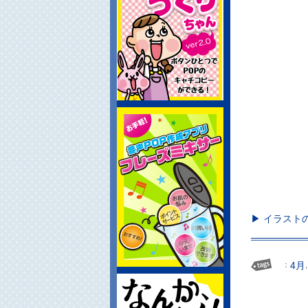
▶ イラスト
：
4月