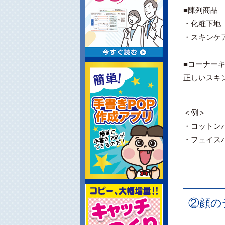
■陳列商品
・化粧下地
・スキンケ
■コーナー
正しいスキ
＜例＞
・コットン
・フェイス
②顔の