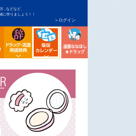
...などなど、
緒に作りましょう！！
＞ログイン
インバウンド対策
トア・マーケ分析
シニア向け売り場づくり
流通業界・ドラッグストア用語辞典
漫画ななほしドラッグ
ドラッグストア イベント販促カレンダー