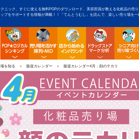
テクニック、すぐに使える無料POPのダウンロード、美容部員が教える化粧品の売り方
アップをサポートする情報が満載！！「てんとうむし」を読んで、楽しい売り場を一
POP販促ロジック
陳列・クロスＭＤ
店舗から始める訪日観光客
ドラッグス
り場を知る
＞
販促カレンダー
＞ 販促カレンダー4月：顔のテカリ