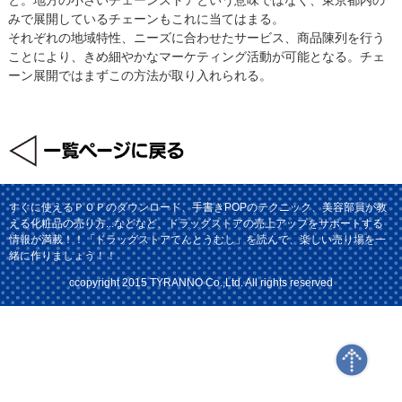
みで展開しているチェーンもこれに当てはまる。
それぞれの地域特性、ニーズに合わせたサービス、商品陳列を行う
ことにより、きめ細やかなマーケティング活動が可能となる。チェ
ーン展開ではまずこの方法が取り入れられる。
すぐに使えるＰＯＰのダウンロード、手書きPOPのテクニック、美容部員が教
える化粧品の売り方...などなど、ドラッグストアの売上アップをサポートする
情報が満載！！「ドラッグストアてんとうむし」を読んで、楽しい売り場を一
緒に作りましょう！！
ccopyright 2015 TYRANNO Co.,Ltd. All rights reserved