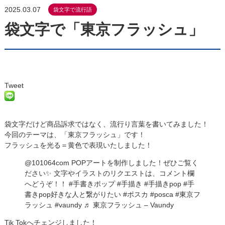
2025.03.07
袋文字で流行語
袋文字で「東京フラッシュ」
Tweet
袋文字だけど商品訴求ではなく、流行り言葉を書いてみました！
今回のテーマは、「東京フラッシュ」です！
フラッシュを光る＝黄色で表現いたしました！
@101064com
POPアートを制作しました！ぜひご覧く
ださい✨ 文字やイラストのリクエストは、コメント欄
へどうぞ！！
#手書きポップ
#手描き
#手描きpop
#手
書きpop好きな人と繋がりたい
#ポスカ
#posca
#東京フ
ラッシュ
#vaundy
♬ 東京フラッシュ – Vaundy
Tik Tokへチェンジしました！