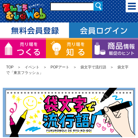
TOP
＞
イベント
＞
POPアート
＞
袋文字で流行語
＞ 袋文字
で「東京フラッシュ」