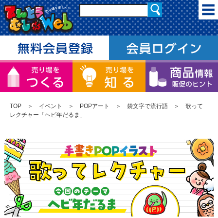
TOP
＞
イベント
＞
POPアート
＞
袋文字で流行語
＞ 歌って
レクチャー「ヘビ年だるま」