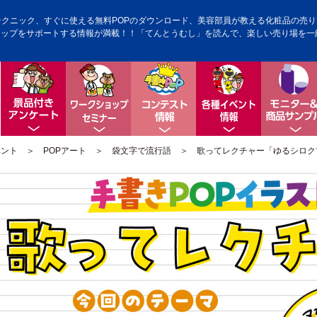
テクニック、すぐに使える無料POPのダウンロード、美容部員が教える化粧品の売り方
アップをサポートする情報が満載！！「てんとうむし」を読んで、楽しい売り場を一
景品付きアンケート
ワークショップ・セミナー
コンテスト情報
各種イベン
ベント
＞
POPアート
＞
袋文字で流行語
＞ 歌ってレクチャー「ゆるシロク