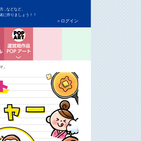
...などなど、
緒に作りましょう！！
＞ログイン
ト情報
モニター＆商品サンプル
ちょっと息抜き POPアート
マ」