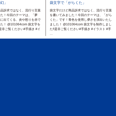
夢幻」
袋文字で「がらくた」
商品訴求ではなく、流行り言葉
袋文字だけど商品訴求ではなく、流行り言葉
した！今回のテーマは、「夢
を書いてみました！今回のテーマは、「がら
詞に出てくる、炎や怒りを赤で
くた」です！青色を使用し儚さを演出いたし
！ @101064com 袋文字を
ました！ @101064com 袋文字を制作しまし
︎是非ご覧ください#手描き #イ
た‼︎︎是非ご覧ください#手描き #イラスト #手
…