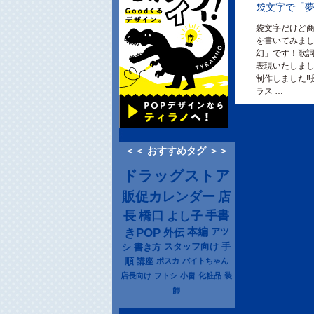
袋文字で「
袋文字だけど
を書いてみま
幻」です！歌
表現いたしました
制作しました‼︎
ラス …
＜＜ おすすめタグ ＞＞
ドラッグストア
販促カレンダー
店
長
橋口
よし子
手書
きPOP
本編
アツ
外伝
シ
書き方
スタッフ向け
手
順
講座
ポスカ
バイトちゃん
店長向け
フトシ
小畠
化粧品
装
飾