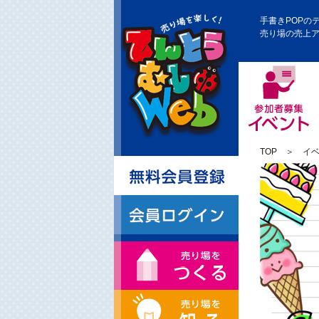
手書きPOPの
売り場の売上
TOP
＞
イ