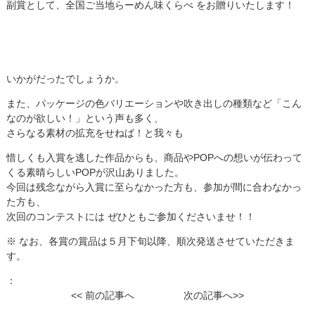
副賞として、全国ご当地らーめん味くらべ をお贈りいたします！
いかがだったでしょうか。
また、パッケージの色バリエーションや吹き出しの種類など「こん
なのが欲しい！」という声も多く、
さらなる素材の拡充をせねば！と我々も
惜しくも入賞を逃した作品からも、商品やPOPへの想いが伝わって
くる素晴らしいPOPが沢山ありました。
今回は残念ながら入賞に至らなかった方も、参加が間に合わなかっ
た方も、
次回のコンテストには ぜひともご参加くださいませ！！
※ なお、各賞の賞品は５月下旬以降、順次発送させていただきま
す。
：
<< 前の記事へ
次の記事へ>>