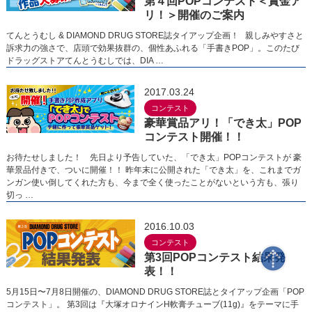
第４回POPコンテスト＜賞金ア
リ！＞開催のご案内
てんとうむし & DIAMOND DRUG STORE誌タイアップ企画！ 親しみやすさと
訴求力の強さで、店頭で効果抜群の、個性あふれる「手書きPOP」。このたび
ドラッグストアてんとうむしでは、DIA …
2017.03.24
コンテスト
豪華賞品アリ！「でき太」POP
コンテスト開催！！
お待たせしました！ 先日より予告していた、「でき太」POPコンテストが 豪
華景品付きで、ついに開催！！ 昨年末に公開された「でき太」を、これまでガ
ンガン使い倒してくれた方も、今まで全く使ったことがないという方も、張り
切っ …
2016.10.03
コンテスト
第3回POPコンテスト結果発
表！！
5月15日〜7月8日開催の、DIAMOND DRUG STORE誌とタイアップ企画「POP
コンテスト」。 第3回は『大塚オロナインH軟膏チューブ(11g)』をテーマに手