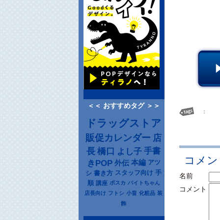
＜＜ おすすめタグ ＞＞
：
ドラッグストア
販促カレンダー
店
長
橋口
よし子
手書
コメン
きPOP
本編
アツ
外伝
シ
書き方
スタッフ向け
手
名前
順
講座
ポスカ
バイトちゃん
コメント
店長向け
フトシ
小畠
化粧品
装
飾