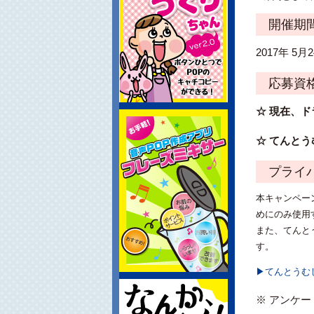
開催期
2017年 
応募資
☆ 現在、
☆ てんとう
プライバ
本キャンペー
めにのみ使用
また、てんと
す。
▶てんとうむ
※ アンケ