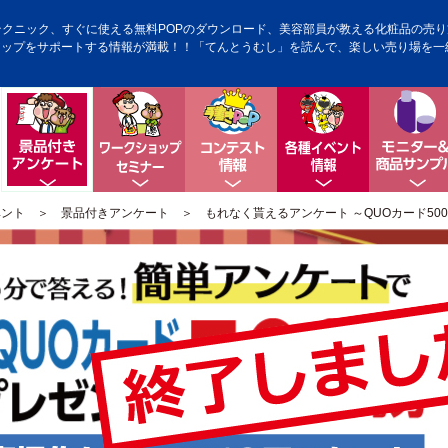
テクニック、すぐに使える無料POPのダウンロード、美容部員が教える化粧品の売り方
アップをサポートする情報が満載！！「てんとうむし」を読んで、楽しい売り場を一
ワークショップ・セミナー
コンテスト情報
各種イベン
景品付きアンケート
ベント
＞
景品付きアンケート
＞ もれなく貰えるアンケート ～QUOカード50