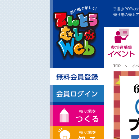
手書きPOPの
売り場の売上
TOP
＞
イ