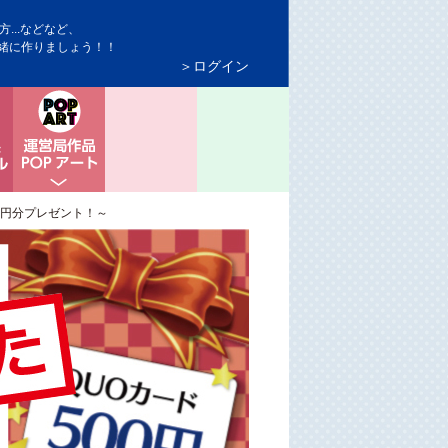
...などなど、
緒に作りましょう！！
＞ログイン
ト情報
モニター＆商品サンプル
ちょっと息抜き POPアート
0円分プレゼント！～