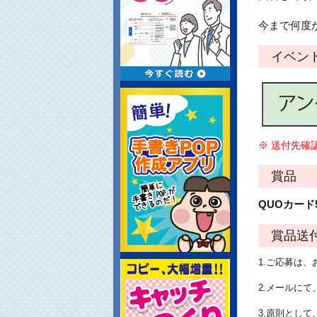
今まで何度
イベント
※ 送付先確
賞品
QUOカード
賞品送付
1.ご応募は
2.メールに
3.原則とし