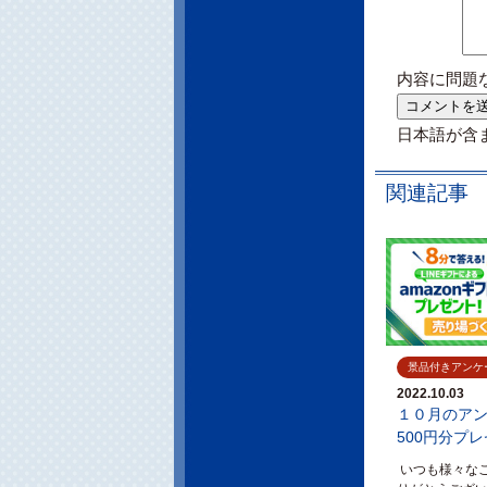
内容に問題
日本語が含
関連記事
景品付きアンケ
2022.10.03
１０月のアンケ
500円分プ
いつも様々な