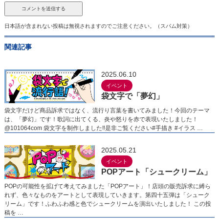
日本語が含まれない投稿は無視されますのでご注意ください。（スパム対策）
関連記事
2025.06.10
イベント
袋文字で「夢幻」
袋文字だけど商品訴求ではなく、流行り言葉を書いてみました！今回のテーマ
は、「夢幻」です！歌詞に出てくる、炎や怒りを赤で表現いたしました！
@101064com 袋文字を制作しました‼︎︎是非ご覧ください#手描き #イラス …
2025.05.21
イベント
POPアート「シュークリーム」
POPの可能性を拡げて考えてみました「POPアート」！店頭の販売訴求に縛ら
れず、色々なものをアートとして表現していきます。第四十五弾は「シューク
リーム」です！ふわふわ感と色でシュークリームを演出いたしました！ この投
稿を …