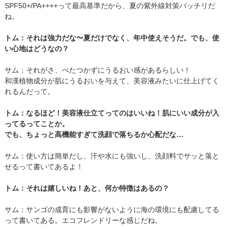
SPF50+/PA++++って最高基準だから、夏の紫外線対策バッチリだ
ね。
トム：それは強力だな〜夏だけでなく、年中使えそうだ。でも、使
い心地はどうなの？
サム：それがさ、べたつかずにうるおい感があるらしい！
和漢植物成分が肌にうるおいを与えて、美容液みたいに仕上げてく
れるんだって。
トム：なるほど！美容液仕立てってのはいいね！肌にいい成分が入
ってるってことか。
でも、ちょっと高機能すぎて洗顔で落ちるか心配だな…
サム：使い方は簡単だし、汗や水にも強いし、洗顔料でサッと落と
せるって書いてあるよ！
トム：それは嬉しいね！あと、何か特徴はあるの？
サム：サンゴの成育にも影響がないように海の環境にも配慮してる
って書いてある。エコフレンドリーな感じだね。