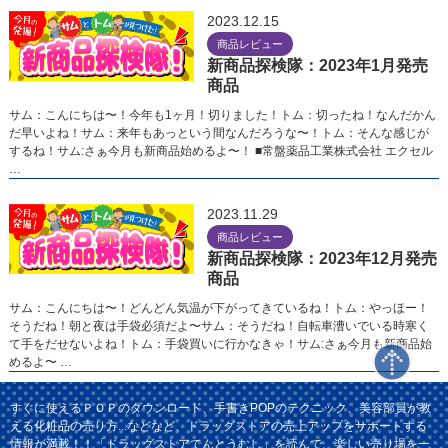
2023.12.15
商品レビュー
新商品探検隊：2023年1月発売
商品
サム：こんにちは〜！今年も1ヶ月！切りました！トム：切ったね！なんだかん
だ早いよね！サム：来年もあっという間なんだろうな〜！トム：そんな感じが
するね！サム:さぁ今月も新商品始めるよ〜！ ■常盤薬品工業株式会社 エクセル
…
2023.11.29
商品レビュー
新商品探検隊：2023年12月発売
商品
サム：こんにちは〜！どんどん気温が下がってきているね！トム：やっほー！
そうだね！朝と夜は手袋必須だよ〜サム：そうだね！自転車漕いでいる時寒く
て手をだせないよね！トム：手袋買いに行かなきゃ！サム:さぁ今月も新商品始
めるよ〜 …
すぐに使えるＰＯＰのダウンロード、手書きPOPのテクニック、美容部員が教
える化粧品の売り方...などなど、ドラッグストアの売上アップをサポートする
情報が満載！！「ドラッグストアてんとうむし」を読んで、楽しい売り場を一