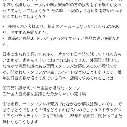
る方なら誰しも、一度は外国人観光客の方の接客をする場面があっ
たのではないでしょうか？ その時、下記のような応対を求められま
せんでしたでしょうか？
外国人のお客様より、指定のメーカーはないが欲しいものがあ
り、おすすめを聞かれた。
商品Aと商品B、何がどう違うのですか？と商品の違いを聞かれ
た。
日本に来られて長い方も多く、片言でも日本語で話してくれる方も
いますが、皆さんそういうわけではありません。外国語が話せて、
なおかつ商品知識のある専門スタッフが対応出来るのが理想です
が、聞かれたスタッフが学生アルバイトなどのこともあります。近
年訪日観光客が増えて来ている日本、店頭で求められることは…
①商品知識が高い×外国語が堪能なスタッフ
②外国人観光客を意識した分かりやすい売り場
①は正直、一スタッフや小売店ではなかなか解決は難しいです。で
は②はどうでしょう？何をどうすれば良いのでしょう？ドラッグス
トアやバラエティショプを主戦場に、25年店頭販促に関わってきた
弊社ならこうします。