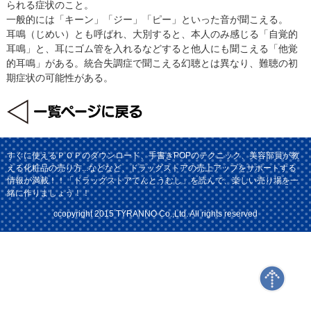
られる症状のこと。
一般的には「キーン」「ジー」「ピー」といった音が聞こえる。
耳鳴（じめい）とも呼ばれ、大別すると、本人のみ感じる「自覚的
耳鳴」と、耳にゴム管を入れるなどすると他人にも聞こえる「他覚
的耳鳴」がある。統合失調症で聞こえる幻聴とは異なり、難聴の初
期症状の可能性がある。
すぐに使えるＰＯＰのダウンロード、手書きPOPのテクニック、美容部員が教
える化粧品の売り方...などなど、ドラッグストアの売上アップをサポートする
情報が満載！！「ドラッグストアてんとうむし」を読んで、楽しい売り場を一
緒に作りましょう！！
ccopyright 2015 TYRANNO Co.,Ltd. All rights reserved