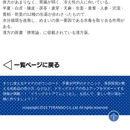
体力があまりなく、胃腸が弱く、冷え性の人に向いている。
半夏・白朮・陳皮・茯苓・麦芽・天麻・生姜・黄耆・人参・沢瀉・
黄柏・乾姜の12種の生薬が合わさったもので、
水分循環を改善し、めまいの第一要因である水毒を取り去る作用が
ある。
漢方の医書「脾胃論」に収載されている漢方薬。
すぐに使えるＰＯＰのダウンロード、手書きPOPのテクニック、美容部員が教
える化粧品の売り方...などなど、ドラッグストアの売上アップをサポートする
情報が満載！！「ドラッグストアてんとうむし」を読んで、楽しい売り場を一
緒に作りましょう！！
ccopyright 2015 TYRANNO Co.,Ltd. All rights reserved