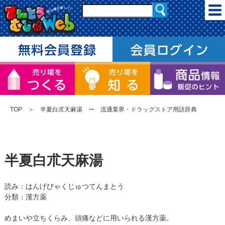
TOP
＞ 半夏白朮天麻湯 ー 流通業界・ドラッグストア用語辞典
半夏白朮天麻湯
読み：はんげびゃくじゅつてんまとう
分類：漢方薬
めまいや立ちくらみ、頭痛などに用いられる漢方薬。