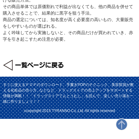
その商品単体では原価割れで利益が出なくても、他の商品を併せて
購入させることで、結果的に黒字を狙う手法。
商品の選定については、知名度が高く必要度の高いもの、大量販売
をしやすいものが選ばれる。
よく吟味してから実施しないと、その商品だけが買われていき、赤
字を引き起こすため注意が必要。
すぐに使えるＰＯＰのダウンロード、手書きPOPのテクニック、美容部員が教
える化粧品の売り方...などなど、ドラッグストアの売上アップをサポートする
情報が満載！！「ドラッグストアてんとうむし」を読んで、楽しい売り場を一
緒に作りましょう！！
ccopyright 2015 TYRANNO Co.,Ltd. All rights reserved