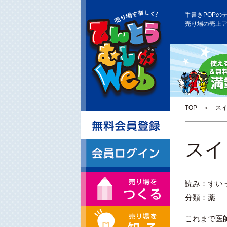
手書きPOPの
売り場の売上
TOP
＞ スイ
スイ
読み：すい
分類：薬
これまで医