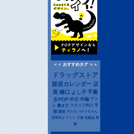
＜＜ おすすめタグ ＞＞
ドラッグストア
販促カレンダー
店
長
橋口
よし子
手書
きPOP
本編
アツ
外伝
シ
書き方
スタッフ向け
手
順
講座
ポスカ
バイトちゃん
店長向け
フトシ
小畠
化粧品
装
飾