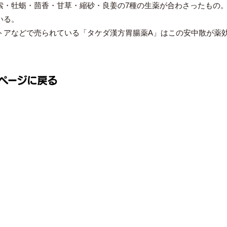
索・牡蛎・茴香・甘草・縮砂・良姜の7種の生薬が合わさったもの
いる。
トアなどで売られている「タケダ漢方胃腸薬A」はこの安中散が薬