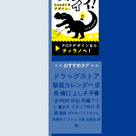
＜＜ おすすめタグ ＞＞
ドラッグストア
販促カレンダー
店
長
橋口
よし子
手書
きPOP
本編
アツ
外伝
シ
書き方
スタッフ向け
手
順
講座
ポスカ
バイトちゃん
店長向け
フトシ
小畠
化粧品
装
飾