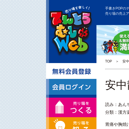
手書きPOPの
売り場の売上
TOP
＞ 安中
安中
読み：あん
分類：漢方
胃痛や胸焼