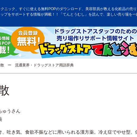
テクニック、すぐに使える無料POPのダウンロード、美容部員が教える化粧品の売り方
アップをサポートする情報が満載！！「てんとうむし」を読んで、楽しい売り場を一
散 ー 流通業界・ドラッグストア用語辞典
散
ちゅうさん
薬
け、吐き気、食欲不振などに用いられる漢方薬。冷え症でやせ型、