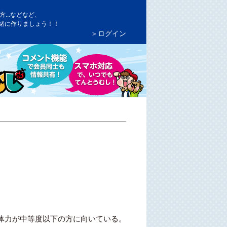
...などなど、
緒に作りましょう！！
＞ログイン
体力が中等度以下の方に向いている。