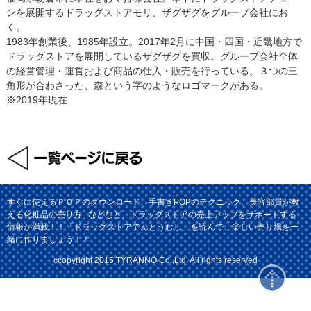
ンを展開するドラッグストアモリ、ザグザグをグループ会社にお
く。
1983年創業後、1985年設立。2017年2月に中国・四国・近畿地方で
ドラッグストアを展開しているザグザグを買収。グループ会社全体
の経営管理・運営および商品の仕入・販売を行っている。３つの三
角形が合わさった、森という字のようなロゴマークがある。
※2019年現在
すぐに使えるＰＯＰのダウンロード、手書きPOPのテクニック、美容部員が教
える化粧品の売り方...などなど、ドラッグストアの売上アップをサポートする
情報が満載！！「ドラッグストアてんとうむし」を読んで、楽しい売り場を一
緒に作りましょう！！
ccopyright 2015 TYRANNO Co.,Ltd. All rights reserved