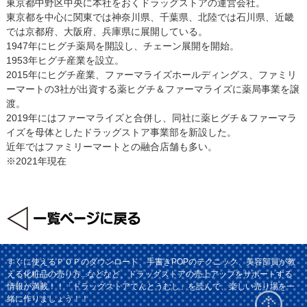
東京都中野区中央に本社をおくドラッグストアの運営会社。
東京都を中心に関東では神奈川県、千葉県、北陸では石川県、近畿
では京都府、大阪府、兵庫県に展開している。
1947年にヒグチ薬局を開設し、チェーン展開を開始。
1953年ヒグチ産業を設立。
2015年にヒグチ産業、ファーマライズホールディングス、ファミリ
ーマートの3社が出資する薬ヒグチ＆ファーマライズに薬局事業を譲
渡。
2019年にはファーマライズと合併し、同社に薬ヒグチ＆ファーマラ
イズを母体としたドラッグストア事業部を新設した。
近年ではファミリーマートとの融合店舗も多い。
※2021年現在
すぐに使えるＰＯＰのダウンロード、手書きPOPのテクニック、美容部員が教
える化粧品の売り方...などなど、ドラッグストアの売上アップをサポートする
情報が満載！！「ドラッグストアてんとうむし」を読んで、楽しい売り場を一
緒に作りましょう！！