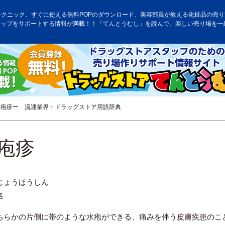
テクニック、すぐに使える無料POPのダウンロード、美容部員が教える化粧品の売り方
アップをサポートする情報が満載！！「てんとうむし」を読んで、楽しい売り場を一
疱疹ー 流通業界・ドラッグストア用語辞典
疱疹
じょうほうしん
名
ちらかの片側に帯のような水疱ができる、痛みを伴う皮膚疾患のこ