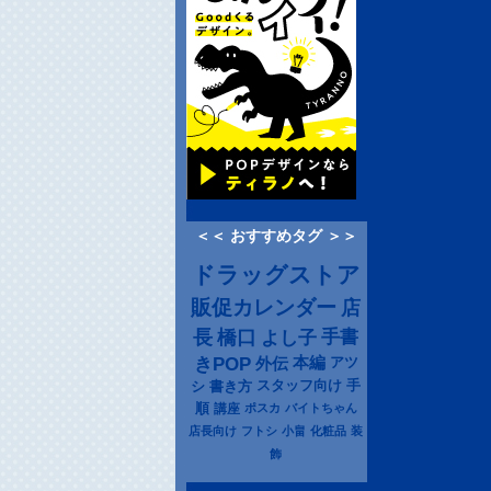
＜＜ おすすめタグ ＞＞
ドラッグストア
販促カレンダー
店
長
橋口
よし子
手書
きPOP
本編
アツ
外伝
シ
書き方
スタッフ向け
手
順
講座
ポスカ
バイトちゃん
店長向け
フトシ
小畠
化粧品
装
飾