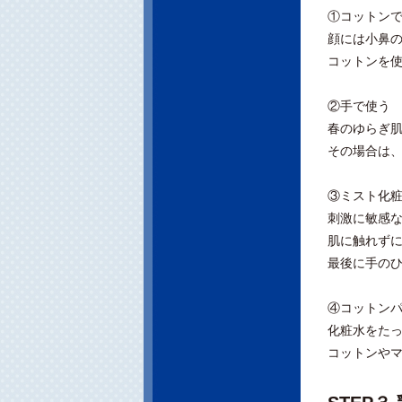
①コットン
顔には小鼻
コットンを
②手で使う
春のゆらぎ
その場合は
③ミスト化
刺激に敏感
肌に触れず
最後に手の
④コットン
化粧水をた
コットンやマ