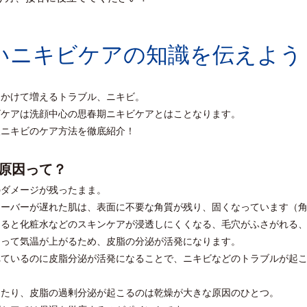
いニキビケアの知識を伝えよう
にかけて増えるトラブル、ニキビ。
ビケアは洗顔中心の思春期ニキビケアとはことなります。
人ニキビのケア方法を徹底紹介！
原因って？
のダメージが残ったまま。
オーバーが遅れた肌は、表面に不要な角質が残り、固くなっています（
なると化粧水などのスキンケアが浸透しにくくなる、毛穴がふさがれる
なって気温が上がるため、皮脂の分泌が活発になります。
れているのに皮脂分泌が活発になることで、ニキビなどのトラブルが起
ったり、皮脂の過剰分泌が起こるのは乾燥が大きな原因のひとつ。