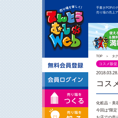
手書きPOPの
売り場の売上
TOP
＞ タグ 
コスメ販促
2018.03.28
コス
化粧品・美
今回は“限
お店での売