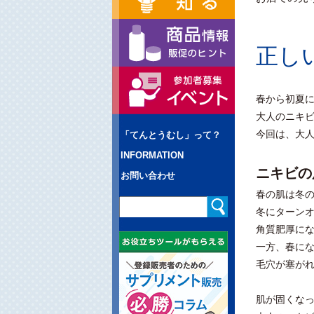
正し
春から初夏
大人のニキ
今回は、大
「てんとうむし」って？
INFORMATION
ニキビの
お問い合わせ
春の肌は冬
冬にターン
角質肥厚に
一方、春に
毛穴が塞が
肌が固くな