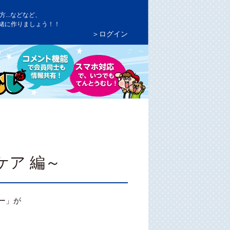
...などなど、
緒に作りましょう！！
＞ログイン
ア 編～
ー」が