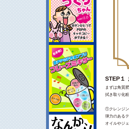
STEP
まずは角質
拭き取り化
①クレンジ
弾力のある
オイルやジ