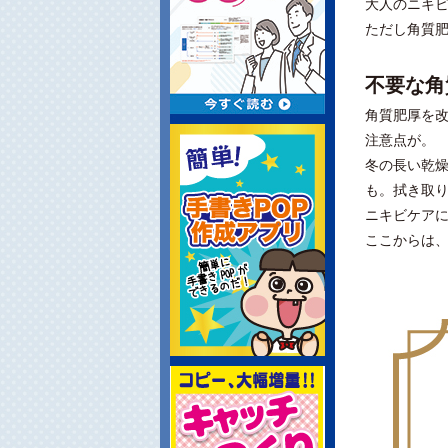
大人のニキ
ただし角質
不要な角
角質肥厚を
注意点が。
冬の長い乾
も。拭き取
ニキビケアに
ここからは