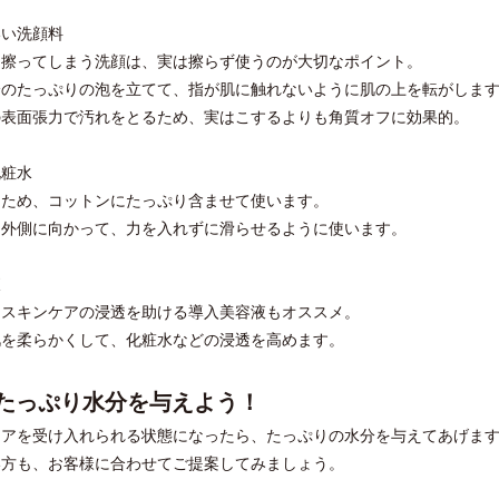
いい洗顔料
し擦ってしまう洗顔は、実は擦らず使うのが大切なポイント。
分のたっぷりの泡を立てて、指が肌に触れないように肌の上を転がしま
の表面張力で汚れをとるため、実はこするよりも角質オフに効果的。
化粧水
るため、コットンにたっぷり含ませて使います。
ら外側に向かって、力を入れずに滑らせるように使います。
液
うスキンケアの浸透を助ける導入美容液もオススメ。
肌を柔らかくして、化粧水などの浸透を高めます。
２ たっぷり水分を与えよう！
ケアを受け入れられる状態になったら、たっぷりの水分を与えてあげま
い方も、お客様に合わせてご提案してみましょう。