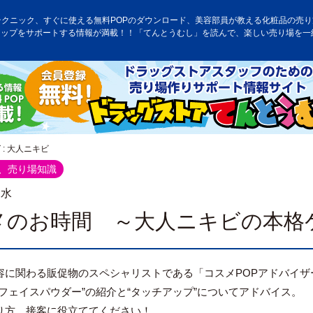
テクニック、すぐに使える無料POPのダウンロード、美容部員が教える化粧品の売り方
アップをサポートする情報が満載！！「てんとうむし」を読んで、楽しい売り場を一
: 大人ニキビ
、売り場知識
.水
メのお時間 ～大人ニキビの本格ケ
容に関わる販促物のスペシャリストである「コスメPOPアドバイザ
定フェイスパウダー”の紹介と“タッチアップ”についてアドバイス。
り方、接客に役立ててください！