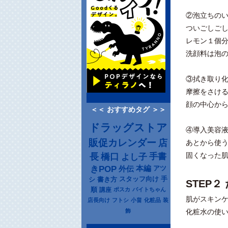
②泡立ちの
ついごしご
レモン１個
洗顔料は泡
③拭き取り
摩擦をさけ
顔の中心か
＜＜ おすすめタグ ＞＞
ドラッグストア
④導入美容
販促カレンダー
店
あとから使
長
固くなった
橋口
よし子
手書
きPOP
本編
アツ
外伝
シ
書き方
スタッフ向け
手
STEP
順
講座
ポスカ
バイトちゃん
肌がスキン
店長向け
フトシ
小畠
化粧品
装
飾
化粧水の使