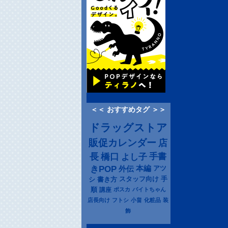
＜＜ おすすめタグ ＞＞
ドラッグストア
販促カレンダー
店
長
橋口
よし子
手書
きPOP
本編
アツ
外伝
シ
書き方
スタッフ向け
手
順
講座
ポスカ
バイトちゃん
店長向け
フトシ
小畠
化粧品
装
飾