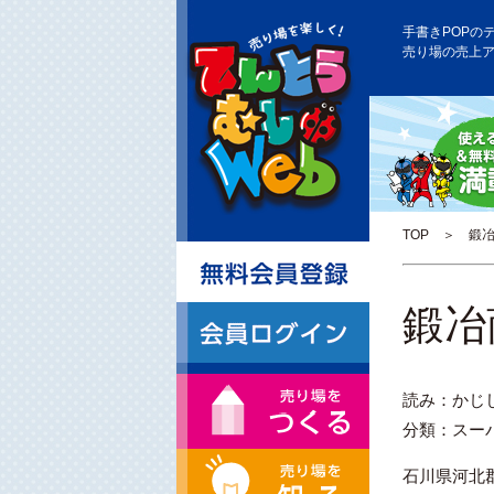
手書きPOPの
売り場の売上
TOP
＞ 鍛冶
鍛冶
読み：かじ
分類：スー
石川県河北