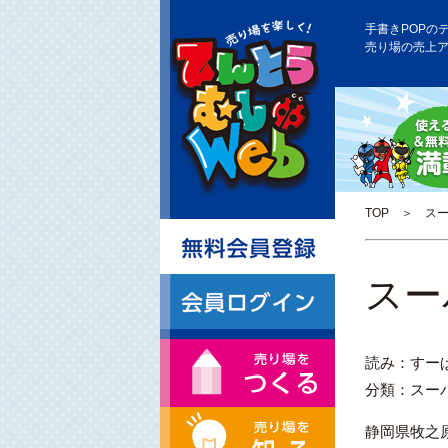
手書きPOPの
売り場の売上
TOP
＞ スー
スー
読み：すー
分類：スー
静岡県牧之