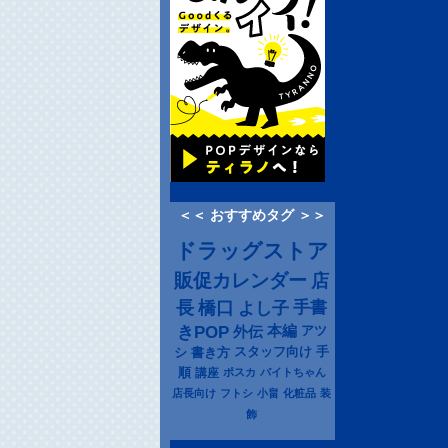
＜＜ おすすめタグ ＞＞
ドラッグストア
販促カレンダー
店
長
橋口
よし子
手書
きPOP
本編
アツ
外伝
シ
書き方
スタッフ向け
手
順
講座
ポスカ
バイトちゃん
店長向け
フトシ
小畠
化粧品
装
飾