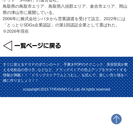
鳥取県の鳥取市エリア、鳥取県八頭郡エリア、倉吉市エリア、岡山
県の津山市に展開している。
2006年に株式会社シバタから営業譲渡を受けて設立。2022年には
「とっとりSDGs企業認証」の第1回認証企業として選ばれた。
※2026年現在
すぐに使えるＰＯＰのダウンロード、手書きPOPのテクニック、美容部員が教
える化粧品の売り方...などなど、ドラッグストアの売上アップをサポートする
情報が満載！！「ドラッグストアてんとうむし」を読んで、楽しい売り場を一
緒に作りましょう！！
ccopyright 2015 TYRANNO Co.,Ltd. All rights reserved