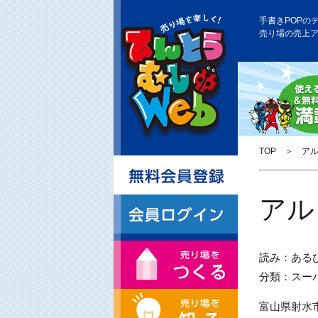
手書きPOPの
売り場の売上
TOP
＞ アル
アル
読み：ある
分類：スー
富山県射水