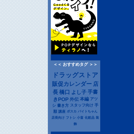
＜＜ おすすめタグ ＞＞
ドラッグストア
販促カレンダー
店
長
橋口
よし子
手書
きPOP
本編
アツ
外伝
シ
書き方
スタッフ向け
手
順
講座
ポスカ
バイトちゃん
店長向け
フトシ
小畠
化粧品
装
飾